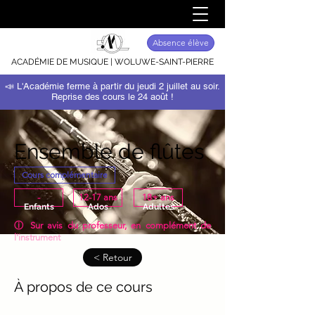
Absence élève
ACADÉMIE DE MUSIQUE | WOLUWE-SAINT-PIERRE
📣 L'Académie ferme à partir du jeudi 2 juillet au soir.
Reprise des cours le 24 août !
Ensemble de flûtes
Cours complémentaire
-
12-17 ans
18+ ans
Enfants
Ados
Adultes
ⓘ Sur avis du professeur, en complément de
l'instrument
< Retour
À propos de ce cours