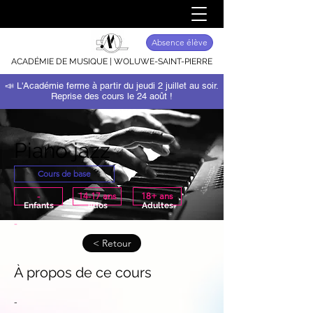
Absence élève
ACADÉMIE DE MUSIQUE | WOLUWE-SAINT-PIERRE
📣 L'Académie ferme à partir du jeudi 2 juillet au soir.
Reprise des cours le 24 août !
Piano jazz
Cours de base
-
14-17 ans
18+ ans
Enfants
Ados
Adultes
-
< Retour
À propos de ce cours
-