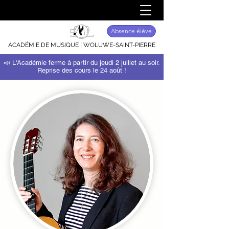
Absence élève
ACADÉMIE DE MUSIQUE | WOLUWE-SAINT-PIERRE
📣 L'Académie ferme à partir du jeudi 2 juillet au soir.
Reprise des cours le 24 août !