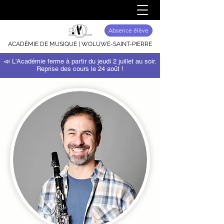
Absence élève
ACADÉMIE DE MUSIQUE | WOLUWE-SAINT-PIERRE
📣 L'Académie ferme à partir du jeudi 2 juillet au soir.
Reprise des cours le 24 août !