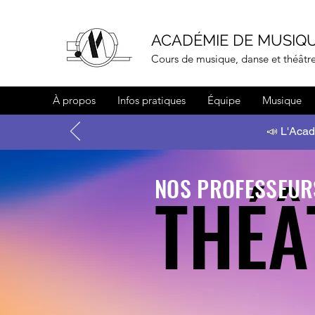
ACADÉMIE DE MUSIQU
Cours de musique, danse et théâtr
À propos
Infos pratiques
Équipe
Musique
📣 L'Acadé
NOS PROFESSEUR
THÉÂ
THÉÂ