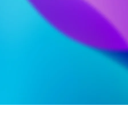
academie.musique@woluwe1150.be
| 02.773.06.43
Av. Charles Thielemans 28-30 - 1150 Woluwe-Saint-Pierre